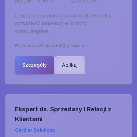
💰
📅
8 000 - 15 000 zł
11.06.2026
Dołącz do zespołu InnoConsult i kształtuj
przyszłość innowacji w branży
konsultingowej.
📧
innoconsult.bialystok@gmail.com
Szczegóły
Aplikuj
Ekspert ds. Sprzedaży i Relacji z
Klientami
Gardier Solutions