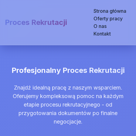
Strona główna
Oferty pracy
Proces Rekrutacji
O nas
Kontakt
Profesjonalny Proces Rekrutacji
Znajdź idealną pracę z naszym wsparciem.
Oferujemy kompleksową pomoc na każdym
etapie procesu rekrutacyjnego - od
przygotowania dokumentów po finalne
negocjacje.