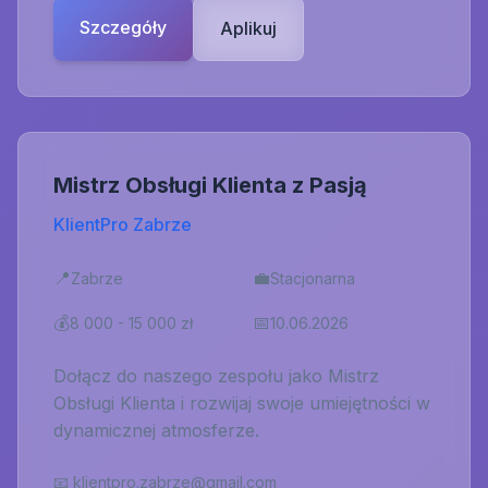
Szczegóły
Aplikuj
Mistrz Obsługi Klienta z Pasją
KlientPro Zabrze
📍
💼
Zabrze
Stacjonarna
💰
📅
8 000 - 15 000 zł
10.06.2026
Dołącz do naszego zespołu jako Mistrz
Obsługi Klienta i rozwijaj swoje umiejętności w
dynamicznej atmosferze.
📧
klientpro.zabrze@gmail.com