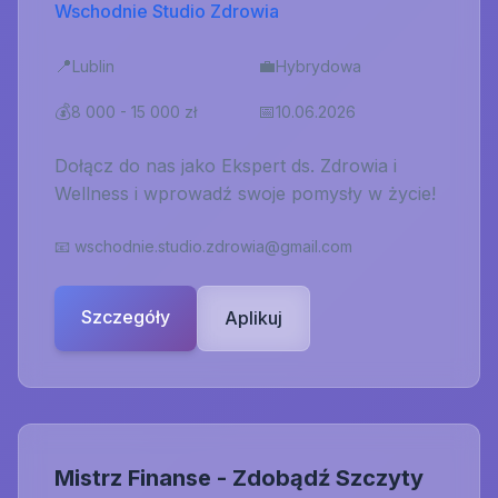
Wschodnie Studio Zdrowia
📍
💼
Lublin
Hybrydowa
💰
📅
8 000 - 15 000 zł
10.06.2026
Dołącz do nas jako Ekspert ds. Zdrowia i
Wellness i wprowadź swoje pomysły w życie!
📧
wschodnie.studio.zdrowia@gmail.com
Szczegóły
Aplikuj
Mistrz Finanse - Zdobądź Szczyty