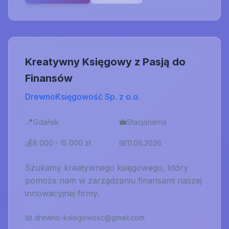
Kreatywny Księgowy z Pasją do
Finansów
DrewnoKsięgowość Sp. z o.o.
📍
💼
Gdańsk
Stacjonarna
💰
📅
8 000 - 15 000 zł
11.06.2026
Szukamy kreatywnego księgowego, który
pomoże nam w zarządzaniu finansami naszej
innowacyjnej firmy.
📧
drewno-ksiegowosc@gmail.com