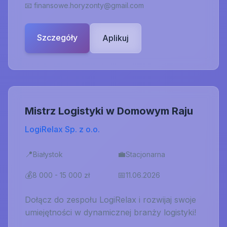
📧
finansowe.horyzonty@gmail.com
Szczegóły
Aplikuj
Mistrz Logistyki w Domowym Raju
LogiRelax Sp. z o.o.
📍
💼
Białystok
Stacjonarna
💰
📅
8 000 - 15 000 zł
11.06.2026
Dołącz do zespołu LogiRelax i rozwijaj swoje
umiejętności w dynamicznej branży logistyki!