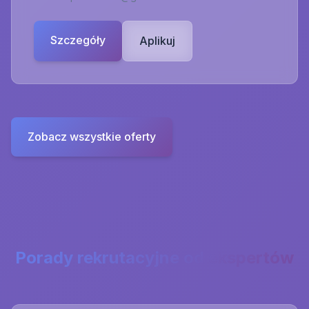
Szczegóły
Aplikuj
Zobacz wszystkie oferty
Porady rekrutacyjne od ekspertów