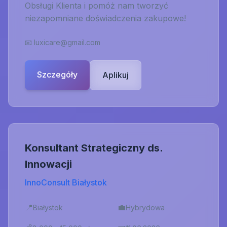
Obsługi Klienta i pomóż nam tworzyć
niezapomniane doświadczenia zakupowe!
📧
luxicare@gmail.com
Szczegóły
Aplikuj
Konsultant Strategiczny ds.
Innowacji
InnoConsult Białystok
📍
💼
Białystok
Hybrydowa