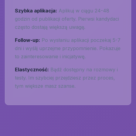
Szybka aplikacja:
Aplikuj w ciągu 24-48
godzin od publikacji oferty. Pierwsi kandydaci
często dostają większą uwagę.
Follow-up:
Po wysłaniu aplikacji poczekaj 5-7
dni i wyślij uprzejme przypomnienie. Pokazuje
to zainteresowanie i inicjatywę.
Elastyczność:
Bądź dostępny na rozmowy i
testy. Im szybciej przejdziesz przez proces,
tym większe masz szanse.