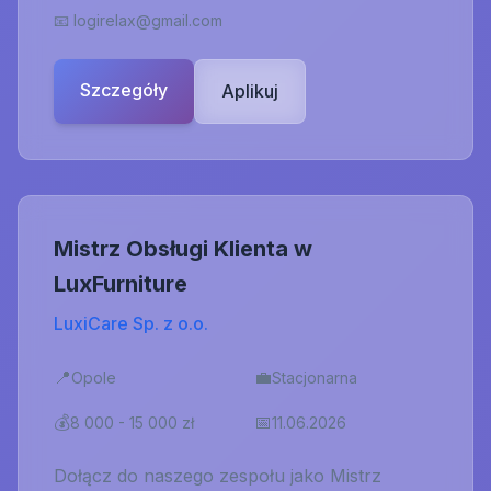
📧
logirelax@gmail.com
Szczegóły
Aplikuj
Mistrz Obsługi Klienta w
LuxFurniture
LuxiCare Sp. z o.o.
📍
💼
Opole
Stacjonarna
💰
📅
8 000 - 15 000 zł
11.06.2026
Dołącz do naszego zespołu jako Mistrz