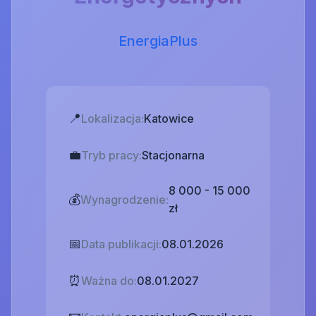
EnergiaPlus
📍
Lokalizacja:
Katowice
💼
Tryb pracy:
Stacjonarna
8 000 - 15 000
💰
Wynagrodzenie:
zł
📅
Data publikacji:
08.01.2026
⏰
Ważna do:
08.01.2027