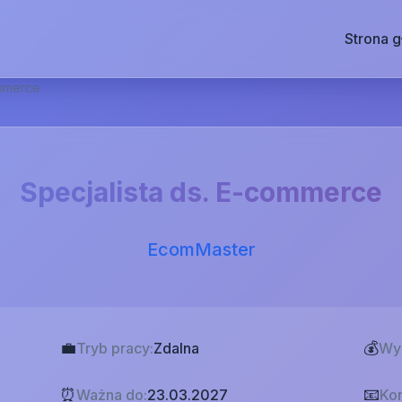
Strona 
ommerce
Specjalista ds. E-commerce
EcomMaster
💼
💰
Tryb pracy:
Zdalna
Wy
⏰
📧
Ważna do:
23.03.2027
Kon