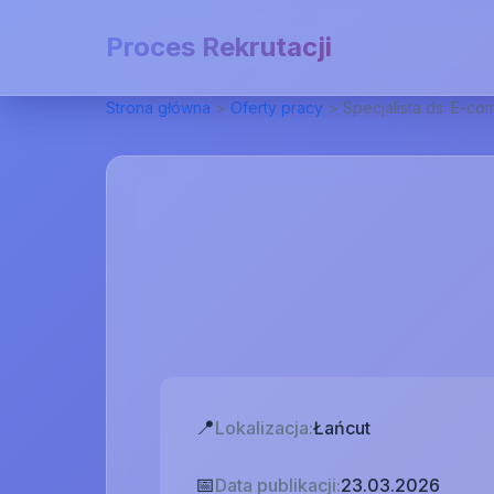
Proces Rekrutacji
Strona główna
>
Oferty pracy
>
Specjalista ds. E-c
📍
Lokalizacja:
Łańcut
📅
Data publikacji:
23.03.2026