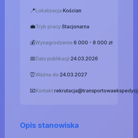
📍
Lokalizacja:
Kościan
💼
Tryb pracy:
Stacjonarna
💰
Wynagrodzenie:
6 000 - 8 000 zł
📅
Data publikacji:
24.03.2026
⏰
Ważna do:
24.03.2027
📧
Kontakt:
rekrutacja@transportowaekspedycj
Opis stanowiska