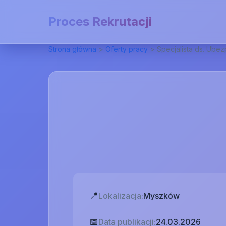
Proces Rekrutacji
Strona główna
>
Oferty pracy
>
Specjalista ds. Ube
📍
Lokalizacja:
Myszków
📅
Data publikacji:
24.03.2026