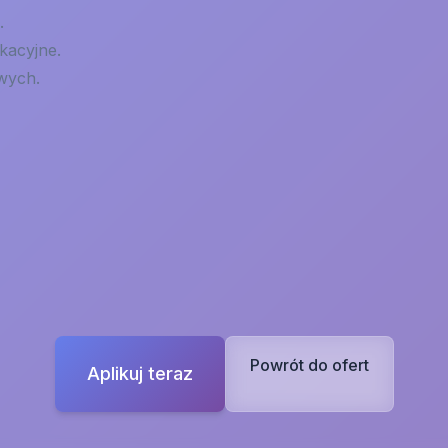
.
kacyjne.
wych.
Powrót do ofert
Aplikuj teraz