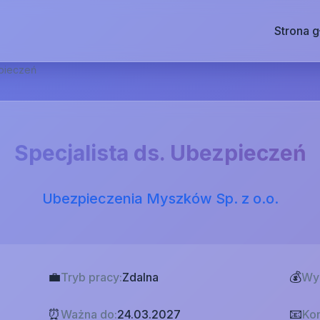
Strona 
zpieczeń
Specjalista ds. Ubezpieczeń
Ubezpieczenia Myszków Sp. z o.o.
💼
💰
Tryb pracy:
Zdalna
Wy
⏰
📧
Ważna do:
24.03.2027
Kon