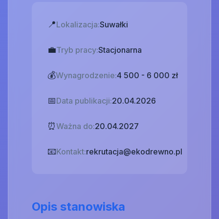
📍
Lokalizacja:
Suwałki
💼
Tryb pracy:
Stacjonarna
💰
Wynagrodzenie:
4 500 - 6 000 zł
📅
Data publikacji:
20.04.2026
⏰
Ważna do:
20.04.2027
📧
Kontakt:
rekrutacja@ekodrewno.pl
Opis stanowiska