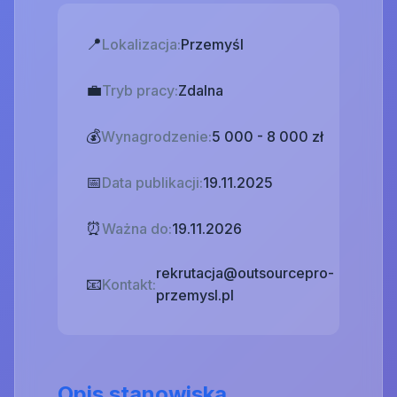
📍
Lokalizacja:
Przemyśl
💼
Tryb pracy:
Zdalna
💰
Wynagrodzenie:
5 000 - 8 000 zł
📅
Data publikacji:
19.11.2025
⏰
Ważna do:
19.11.2026
rekrutacja@outsourcepro-
📧
Kontakt:
przemysl.pl
Opis stanowiska