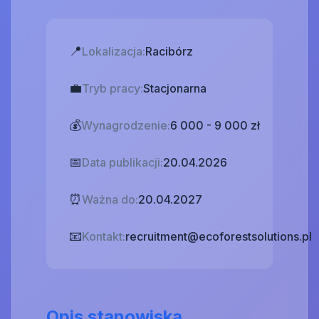
📍
Lokalizacja:
Racibórz
💼
Tryb pracy:
Stacjonarna
💰
Wynagrodzenie:
6 000 - 9 000 zł
📅
Data publikacji:
20.04.2026
⏰
Ważna do:
20.04.2027
📧
Kontakt:
recruitment@ecoforestsolutions.pl
Opis stanowiska