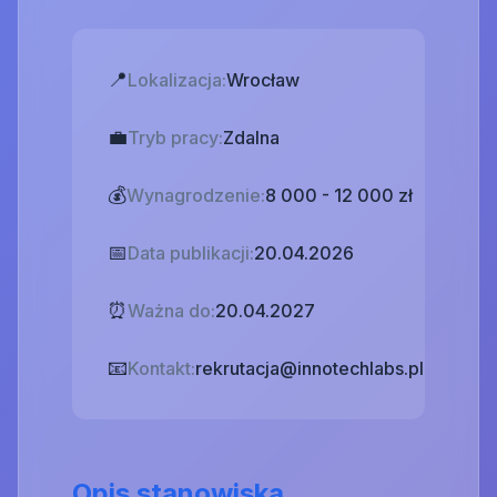
📍
Lokalizacja:
Wrocław
💼
Tryb pracy:
Zdalna
💰
Wynagrodzenie:
8 000 - 12 000 zł
📅
Data publikacji:
20.04.2026
⏰
Ważna do:
20.04.2027
📧
Kontakt:
rekrutacja@innotechlabs.pl
Opis stanowiska