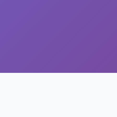
Proces Rekrutacji
Profesjonalny portal rekrutacyjny. Pomagamy znaleźć
idealną pracę i przejść przez proces rekrutacji.