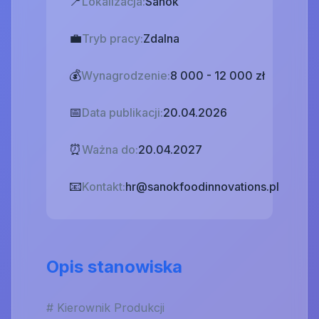
📍
Lokalizacja:
Sanok
💼
Tryb pracy:
Zdalna
💰
Wynagrodzenie:
8 000 - 12 000 zł
📅
Data publikacji:
20.04.2026
⏰
Ważna do:
20.04.2027
📧
Kontakt:
hr@sanokfoodinnovations.pl
Opis stanowiska
# Kierownik Produkcji