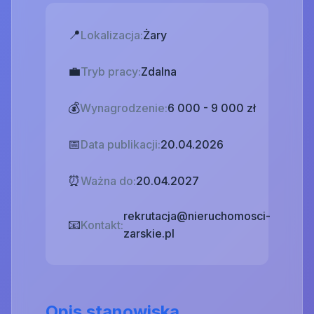
📍
Lokalizacja:
Żary
💼
Tryb pracy:
Zdalna
💰
Wynagrodzenie:
6 000 - 9 000 zł
📅
Data publikacji:
20.04.2026
⏰
Ważna do:
20.04.2027
rekrutacja@nieruchomosci-
📧
Kontakt:
zarskie.pl
Opis stanowiska