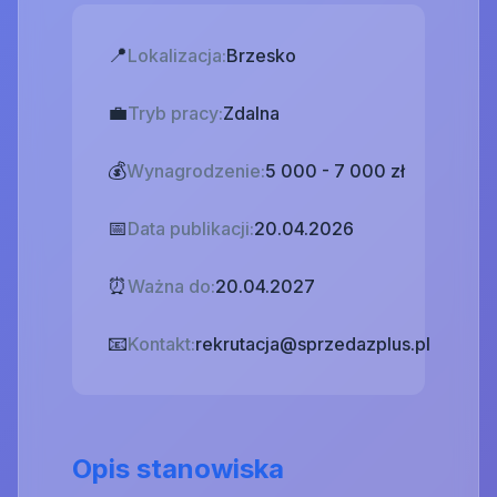
📍
Lokalizacja:
Brzesko
💼
Tryb pracy:
Zdalna
💰
Wynagrodzenie:
5 000 - 7 000 zł
📅
Data publikacji:
20.04.2026
⏰
Ważna do:
20.04.2027
📧
Kontakt:
rekrutacja@sprzedazplus.pl
Opis stanowiska