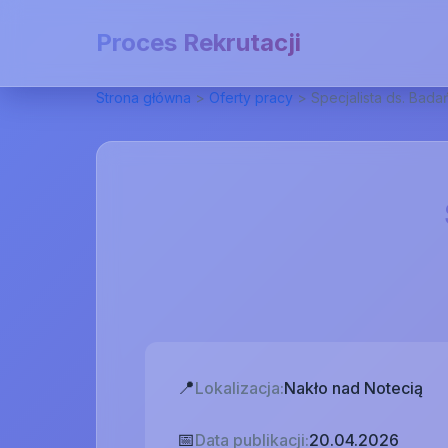
Proces Rekrutacji
Strona główna
>
Oferty pracy
>
Specjalista ds. Bada
📍
Lokalizacja:
Nakło nad Notecią
📅
Data publikacji:
20.04.2026