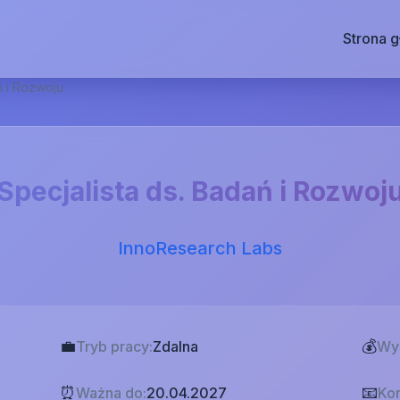
Strona 
ń i Rozwoju
Specjalista ds. Badań i Rozwoj
InnoResearch Labs
💼
💰
Tryb pracy:
Zdalna
Wy
⏰
📧
Ważna do:
20.04.2027
Kon