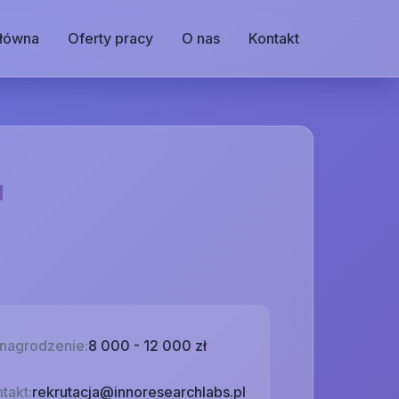
główna
Oferty pracy
O nas
Kontakt
u
nagrodzenie:
8 000 - 12 000 zł
takt:
rekrutacja@innoresearchlabs.pl