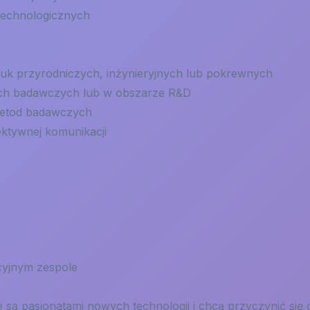
technologicznych
auk przyrodniczych, inżynieryjnych lub pokrewnych
ach badawczych lub w obszarze R&D
 metod badawczych
ektywnej komunikacji
cyjnym zespole
 są pasjonatami nowych technologii i chcą przyczynić się