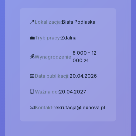
📍
Lokalizacja:
Biała Podlaska
💼
Tryb pracy:
Zdalna
8 000 - 12
💰
Wynagrodzenie:
000 zł
📅
Data publikacji:
20.04.2026
⏰
Ważna do:
20.04.2027
📧
Kontakt:
rekrutacja@lexnova.pl