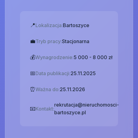
📍
Lokalizacja:
Bartoszyce
💼
Tryb pracy:
Stacjonarna
💰
Wynagrodzenie:
5 000 - 8 000 zł
📅
Data publikacji:
25.11.2025
⏰
Ważna do:
25.11.2026
rekrutacja@nieruchomosci-
📧
Kontakt:
bartoszyce.pl