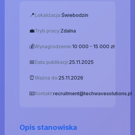
📍
Lokalizacja:
Świebodzin
💼
Tryb pracy:
Zdalna
💰
Wynagrodzenie:
10 000 - 15 000 zł
📅
Data publikacji:
25.11.2025
⏰
Ważna do:
25.11.2026
📧
Kontakt:
recruitment@techwavesolutions.pl
Opis stanowiska