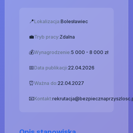
📍
Lokalizacja:
Bolesławiec
💼
Tryb pracy:
Zdalna
💰
Wynagrodzenie:
5 000 - 8 000 zł
📅
Data publikacji:
22.04.2026
⏰
Ważna do:
22.04.2027
📧
Kontakt:
rekrutacja@bezpiecznaprzyszlosc.
Opis stanowiska