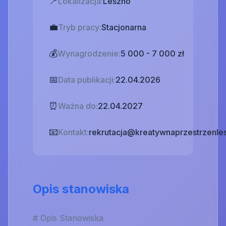
📍
Lokalizacja:
Leszno
💼
Tryb pracy:
Stacjonarna
💰
Wynagrodzenie:
5 000 - 7 000 zł
📅
Data publikacji:
22.04.2026
⏰
Ważna do:
22.04.2027
📧
Kontakt:
rekrutacja@kreatywnaprzestrzenles
Opis stanowiska
# Opis Stanowiska