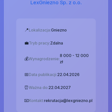
LexGniezno Sp. z o.o.
📍
Lokalizacja:
Gniezno
💼
Tryb pracy:
Zdalna
8 000 - 12 000
💰
Wynagrodzenie:
zł
📅
Data publikacji:
22.04.2026
⏰
Ważna do:
22.04.2027
📧
Kontakt:
rekrutacja@lexgniezno.pl