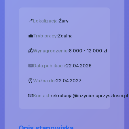
📍
Lokalizacja:
Żary
💼
Tryb pracy:
Zdalna
💰
Wynagrodzenie:
8 000 - 12 000 zł
📅
Data publikacji:
22.04.2026
⏰
Ważna do:
22.04.2027
📧
Kontakt:
rekrutacja@inzynieriaprzyszlosci.pl
Opis stanowiska