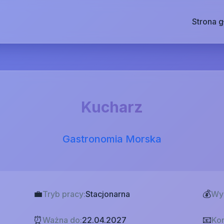
Strona 
Kucharz
Gastronomia Morska
💼
💰
Tryb pracy:
Stacjonarna
Wy
⏰
📧
Ważna do:
22.04.2027
Kon