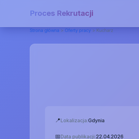
Proces Rekrutacji
Strona główna
>
Oferty pracy
>
Kucharz
📍
Lokalizacja:
Gdynia
📅
Data publikacji:
22.04.2026