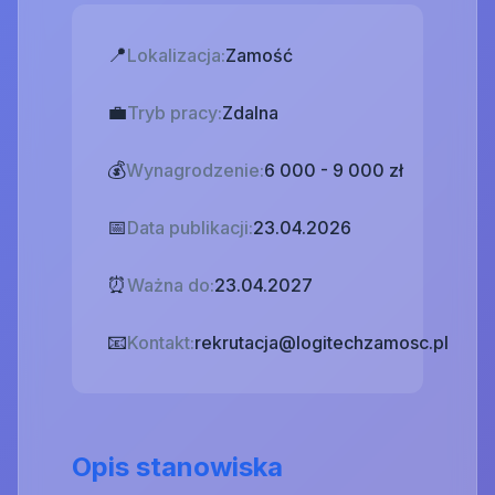
📍
Lokalizacja:
Zamość
💼
Tryb pracy:
Zdalna
💰
Wynagrodzenie:
6 000 - 9 000 zł
📅
Data publikacji:
23.04.2026
⏰
Ważna do:
23.04.2027
📧
Kontakt:
rekrutacja@logitechzamosc.pl
Opis stanowiska