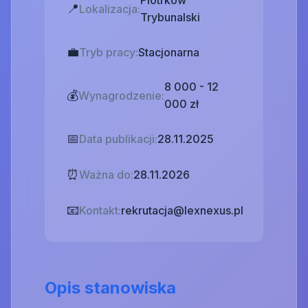
Piotrków
📍
Lokalizacja:
Trybunalski
💼
Tryb pracy:
Stacjonarna
8 000 - 12
💰
Wynagrodzenie:
000 zł
📅
Data publikacji:
28.11.2025
⏰
Ważna do:
28.11.2026
📧
Kontakt:
rekrutacja@lexnexus.pl
Opis stanowiska