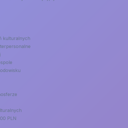
ń kulturalnych
nterpersonalne
j
espole
rodowisku
mosferze
lturalnych
000 PLN