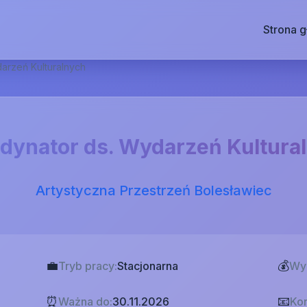
Strona 
arzeń Kulturalnych
dynator ds. Wydarzeń Kultura
Artystyczna Przestrzeń Bolesławiec
💼
💰
Tryb pracy:
Stacjonarna
Wy
⏰
📧
Ważna do:
30.11.2026
Kon