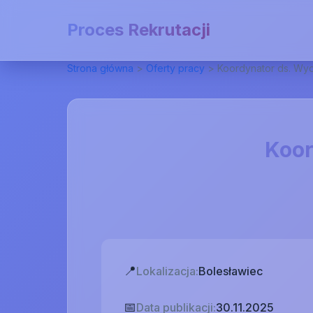
Proces Rekrutacji
Strona główna
>
Oferty pracy
>
Koordynator ds. Wyd
Koor
📍
Lokalizacja:
Bolesławiec
📅
Data publikacji:
30.11.2025