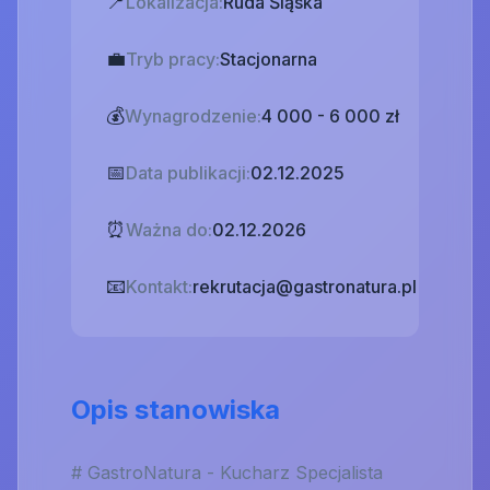
📍
Lokalizacja:
Ruda Śląska
💼
Tryb pracy:
Stacjonarna
💰
Wynagrodzenie:
4 000 - 6 000 zł
📅
Data publikacji:
02.12.2025
⏰
Ważna do:
02.12.2026
📧
Kontakt:
rekrutacja@gastronatura.pl
Opis stanowiska
# GastroNatura - Kucharz Specjalista