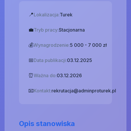
📍
Lokalizacja:
Turek
💼
Tryb pracy:
Stacjonarna
💰
Wynagrodzenie:
5 000 - 7 000 zł
📅
Data publikacji:
03.12.2025
⏰
Ważna do:
03.12.2026
📧
Kontakt:
rekrutacja@adminproturek.pl
Opis stanowiska